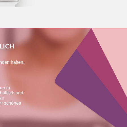
LICH
änden halten,
en in
hältlich und
zu
hr schönes