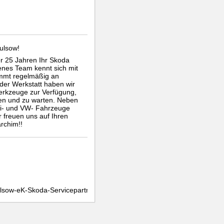
ulsow!
er 25 Jahren Ihr Skoda
enes Team kennt sich mit
mmt regelmäßig an
 der Werkstatt haben wir
erkzeuge zur Verfügung,
ren und zu warten. Neben
di- und VW- Fahrzeuge
r freuen uns auf Ihren
rchim!!
lsow-eK-Skoda-Servicepartner-in-Parchim-173301909424435