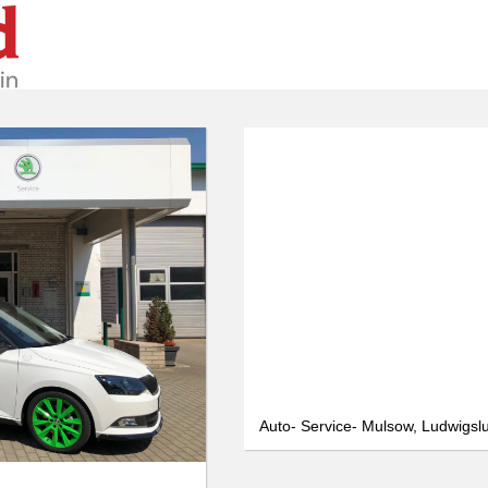
We use cookies
We use cookies and other technologies on our website. Some of these are
essential, while others help us to improve this website and your
experience. Personal data can be processed (e.g. IP addresses), e.g. B. for
personalized ads and content or ad and content measurement. You can
find more information about the use of your data in our
data protection
declaration. You can revoke or adjust your selection at any time under
Settings.
Only essential
Accept all
Settings
Auto- Service- Mulsow, Ludwigsl