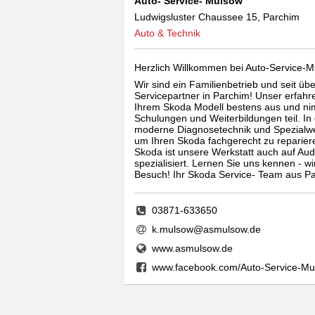
Auto- Service- Mulsow
Ludwigsluster Chaussee 15, Parchim
Auto & Technik
Herzlich Willkommen bei Auto-Service-M
Wir sind ein Familienbetrieb und seit üb
Servicepartner in Parchim! Unser erfahr
Ihrem Skoda Modell bestens aus und ni
Schulungen und Weiterbildungen teil. In
moderne Diagnosetechnik und Spezialw
um Ihren Skoda fachgerecht zu reparie
Skoda ist unsere Werkstatt auch auf Au
spezialisiert. Lernen Sie uns kennen - wi
Besuch! Ihr Skoda Service- Team aus Pa
03871-633650
k.mulsow@asmulsow.de
www.asmulsow.de
www.facebook.com/Auto-Service-Mu